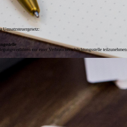
a Umsatzsteuergesetz:
ngs­stelle
beilegungsverfahren vor einer Verbraucherschlichtungsstelle teilzunehmen