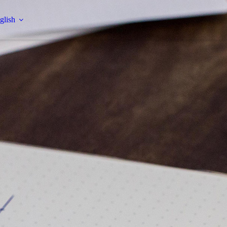
glish
!