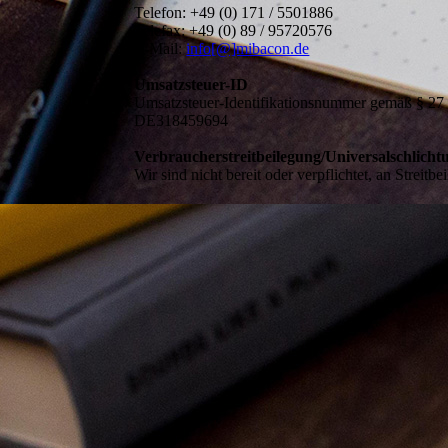
Telefon: +49 (0) 171 / 5501886
Telefax: +49 (0) 89 / 95720576
E-Mail:
info[@]mibacon.de
Umsatzsteuer-ID
Umsatzsteuer-Identifikationsnummer gemäß § 27 
DE318459694
Verbraucher­streit­beilegung/Universal­schlichtu
Wir sind nicht bereit oder verpflichtet, an Streit