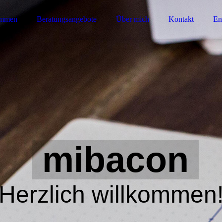
ommen
Beratungsangebote
Über mich
Kontakt
En
mibacon
Herzlich willkommen