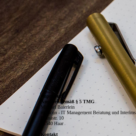
Impressum
Angaben gemäß § 5 TMG
Michael Baierlein
mibacon - IT Management Beratung und Interim
Dianastr. 10
85540 Haar
Kontakt